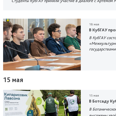
Студенты КубГАУ приняли участие в диалоге с Артемом
18 мая
В КубГАУ пр
В КубГАУ сост
«Межкультурно
государствами
15 мая
15 мая
В Ботсаду К
В Ботаническо
высажены хвой