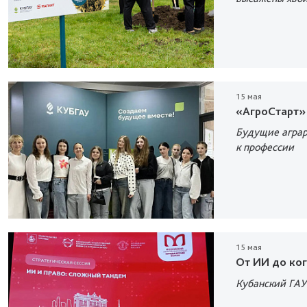
15 мая
«АгроСтарт»
Будущие аграр
к профессии
15 мая
От ИИ до ко
Кубанский ГАУ