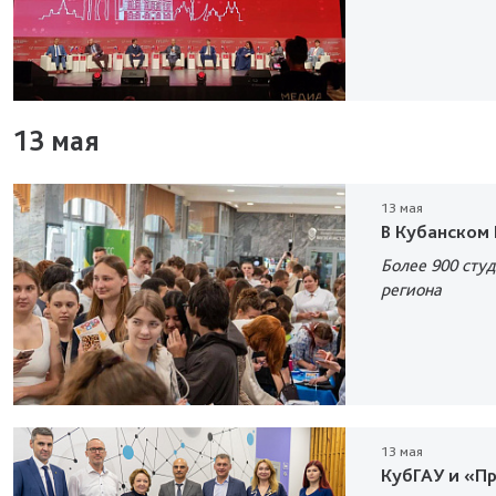
13 мая
13 мая
В Кубанском
Более 900 сту
региона
13 мая
КубГАУ и «Пр