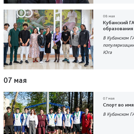
08 мая
Кубанский ГА
образования
В Кубанском Г
популяризации
Юга
07 мая
07 мая
Спорт во им
В Кубанском Г