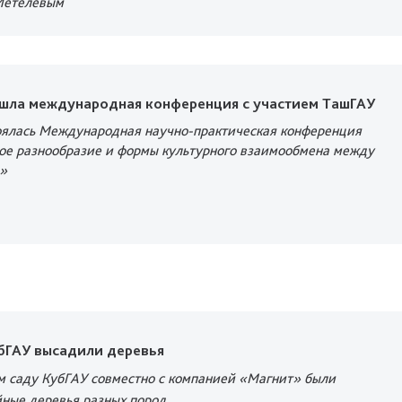
 Метелевым
ошла международная конференция с участием ТашГАУ
оялась Международная научно-практическая конференция
е разнообразие и формы культурного взаимообмена между
»
убГАУ высадили деревья
м саду КубГАУ совместно с компанией «Магнит» были
ные деревья разных пород