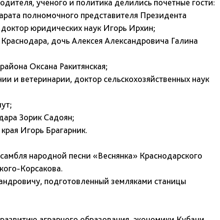
дителя, ученого и политика делились почетные гости:
парата полномочного представителя Президента
доктор юридических наук Игорь Ирхин;
. Краснодара, дочь Алексея Александровича Галина
 района Оксана Ракитянская;
нии и ветеринарии, доктор сельскохозяйственных наук
ут;
дара Зорик Садоян;
края Игорь Брагарник.
самбля народной песни «Веснянка» Краснодарского
кого-Корсакова.
сандровичу, подготовленный земляками станицы
 развитию аграрного образования, экономики Кубани,