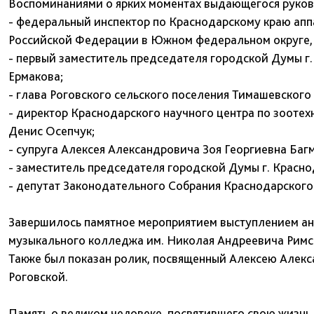
Воспоминаниями о ярких моментах выдающегося руково
- федеральный инспектор по Краснодарскому краю ап
Российской Федерации в Южном федеральном округе, 
- первый заместитель председателя городской Думы г
Ермакова;
- глава Роговского сельского поселения Тимашевского
- директор Краснодарского научного центра по зоотех
Денис Осепчук;
- супруга Алексея Александровича Зоя Георгиевна Багм
- заместитель председателя городской Думы г. Красно
- депутат Законодательного Собрания Краснодарского 
Завершилось памятное мероприятием выступлением ан
музыкального колледжа им. Николая Андреевича Римс
Также был показан ролик, посвященный Алексею Алек
Роговской.
Память о великом человеке, посвятившего свою жизнь