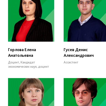
Горлова Елена
Гусев Денис
Анатольевна
Александрович
Доцент, Кандидат
Ассистент
экономических наук, доцент