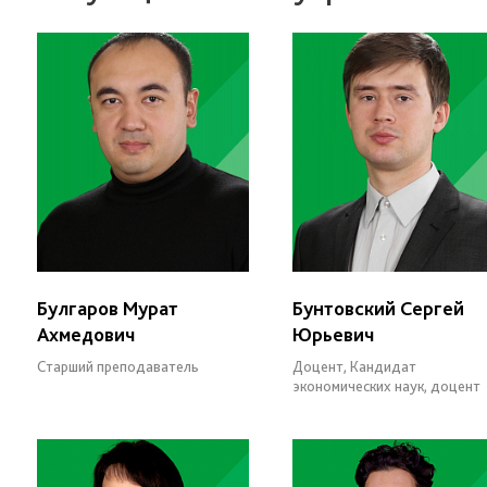
Булгаров Мурат
Бунтовский Сергей
Ахмедович
Юрьевич
Старший преподаватель
Доцент, Кандидат
экономических наук, доцент