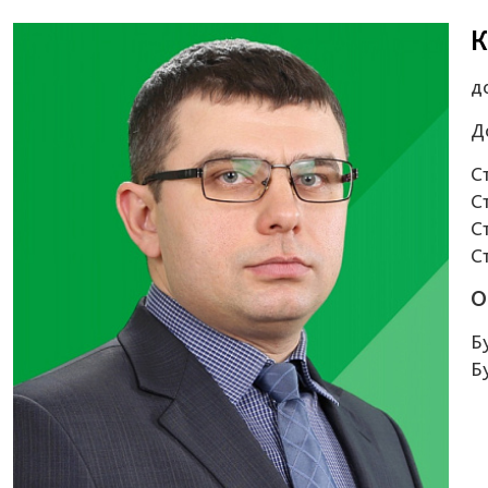
К
д
Д
С
С
С
С
О
Бу
Бу