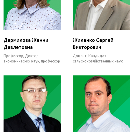
Дармилова Женни
Жиленко Сергей
Давлетовна
Викторович
Профессор, Доктор
Доцент, Кандидат
экономических наук, профессор
сельскохозяйственных наук