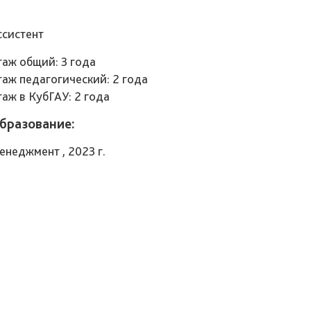
ссистент
таж общий: 3 года
таж педагогический: 2 года
таж в КубГАУ: 2 года
бразование:
енеджмент , 2023 г.