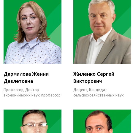
Дармилова Женни
Жиленко Сергей
Давлетовна
Викторович
Профессор, Доктор
Доцент, Кандидат
экономических наук, профессор
сельскохозяйственных наук