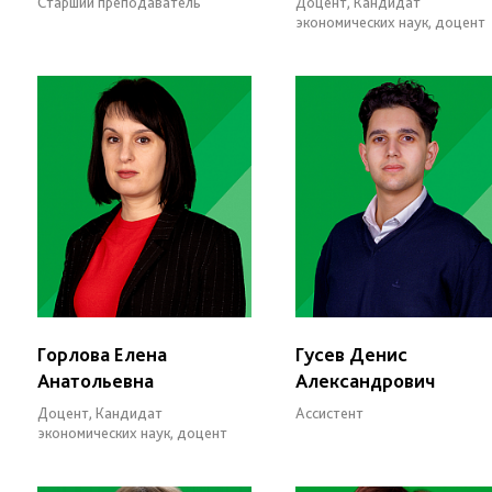
Старший преподаватель
Доцент, Кандидат
экономических наук, доцент
Горлова Елена
Гусев Денис
Анатольевна
Александрович
Доцент, Кандидат
Ассистент
экономических наук, доцент