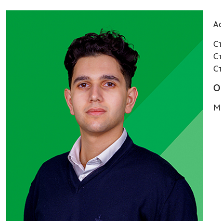
А
С
С
С
О
М