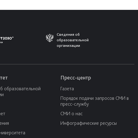
Сведения об
образовательной
организации
тет
Пресс-центр
об образовательной
Газета
ии
Порядок подачи запросов СМИ в
пресс-службу
вет
СМИ о нас
ения
Инфографические ресурсы
университета