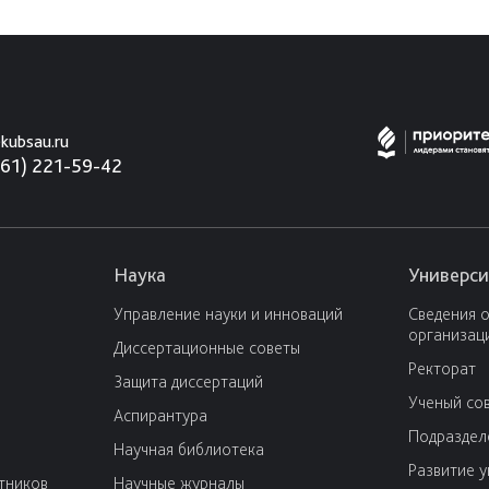
kubsau.ru
861) 221-59-42
Наука
Универси
Управление науки и инноваций
Сведения 
организац
Диссертационные советы
Ректорат
Защита диссертаций
Ученый со
Аспирантура
Подраздел
Научная библиотека
Развитие 
тников
Научные журналы