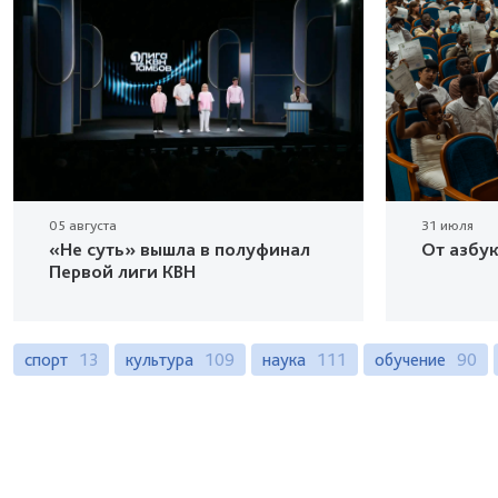
05 августа
31 июля
«Не суть» вышла в полуфинал
От азбу
Первой лиги КВН
спорт
13
культура
109
наука
111
обучение
90