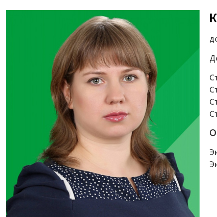
К
д
Д
С
С
С
С
О
Э
Э