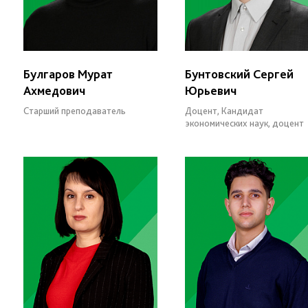
Булгаров Мурат
Бунтовский Сергей
Ахмедович
Юрьевич
Старший преподаватель
Доцент, Кандидат
экономических наук, доцент