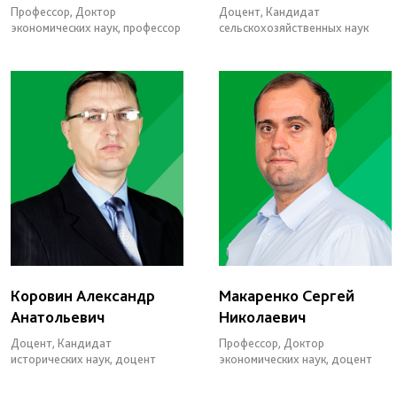
Профессор, Доктор
Доцент, Кандидат
экономических наук, профессор
сельскохозяйственных наук
Коровин Александр
Макаренко Сергей
Анатольевич
Николаевич
Доцент, Кандидат
Профессор, Доктор
исторических наук, доцент
экономических наук, доцент