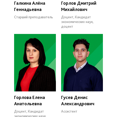
Галкина Алёна
Горлов Дмитрий
Геннадьевна
Михайлович
Старший преподаватель
Доцент, Кандидат
экономических наук,
доцент
Горлова Елена
Гусев Денис
Анатольевна
Александрович
Доцент, Кандидат
Ассистент
экономических наук,