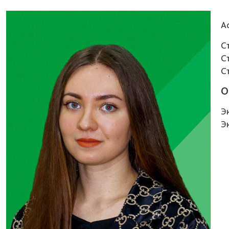
А
С
С
С
О
Эк
Эк