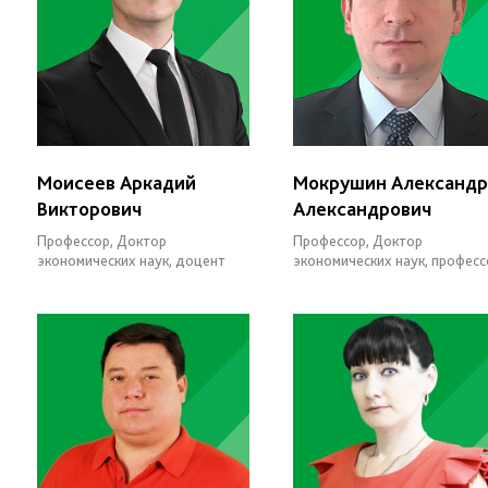
Моисеев Аркадий
Мокрушин Александр
Викторович
Александрович
Профессор, Доктор
Профессор, Доктор
экономических наук, доцент
экономических наук, професс