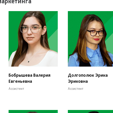
маркетинга
Бобрышева Валерия
Долгополюк Эрика
Евгеньевна
Эриковна
Ассистент
Ассистент