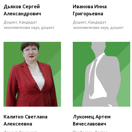
Дьяков Сергей
Иванова Инна
Александрович
Григорьевна
Доцент, Кандидат
Доцент, Кандидат
экономических наук, доцент
экономических наук, доцент
Калитко Светлана
Лукомец Артем
Алексеевна
Вячеславович