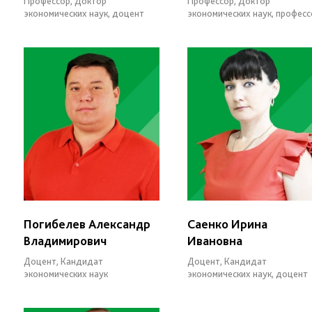
Профессор, Доктор
Профессор, Доктор
экономических наук, доцент
экономических наук, професс
Погибелев Александр
Саенко Ирина
Владимирович
Ивановна
Доцент, Кандидат
Доцент, Кандидат
экономических наук
экономических наук, доцент