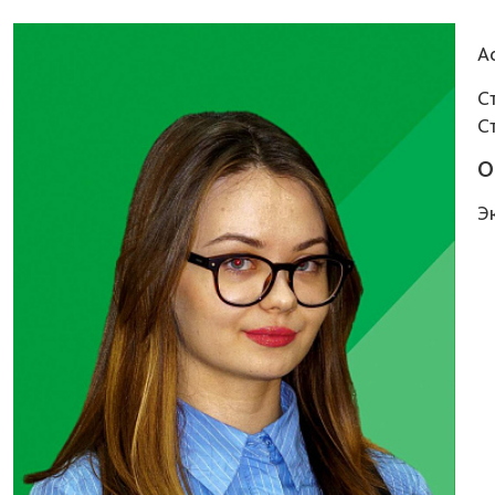
А
С
С
О
Эк