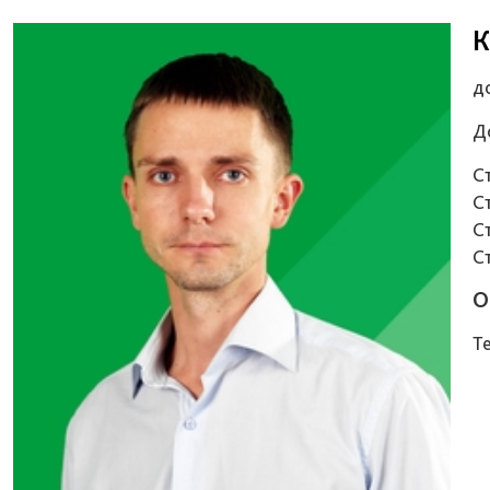
К
д
Д
С
С
С
С
О
Т