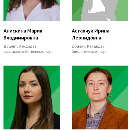
Анискина Мария
Астапчук Ирина
Владимировна
Леонидовна
Доцент, Кандидат
Доцент, Кандидат
сельскохозяйственных наук
биологических наук