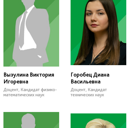
Вызулина Виктория
Горобец Диана
Игоревна
Васильевна
Доцент, Кандидат физико-
Доцент, Кандидат
математических наук
технических наук