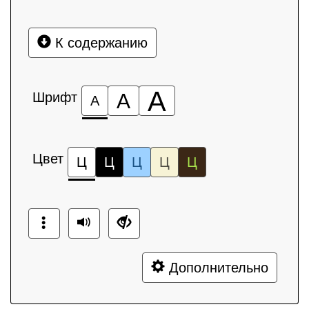
К содержанию
А
Шрифт
А
А
Цвет
Ц
Ц
Ц
Ц
Ц
Дополнительно