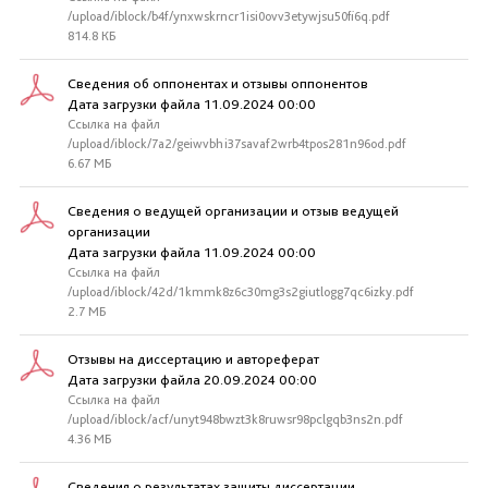
/upload/iblock/b4f/ynxwskrncr1isi0ovv3etywjsu50fi6q.pdf
814.8 КБ
Сведения об оппонентах и отзывы оппонентов
Дата загрузки файла 11.09.2024 00:00
Ссылка на файл
/upload/iblock/7a2/geiwvbhi37savaf2wrb4tpos281n96od.pdf
6.67 МБ
Сведения о ведущей организации и отзыв ведущей
организации
Дата загрузки файла 11.09.2024 00:00
Ссылка на файл
/upload/iblock/42d/1kmmk8z6c30mg3s2giutlogg7qc6izky.pdf
2.7 МБ
Отзывы на диссертацию и автореферат
Дата загрузки файла 20.09.2024 00:00
Ссылка на файл
/upload/iblock/acf/unyt948bwzt3k8ruwsr98pclgqb3ns2n.pdf
4.36 МБ
Сведения о результатах защиты диссертации