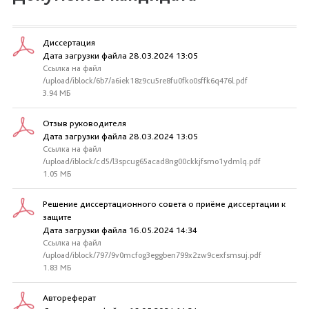
Диссертация
Дата загрузки файла 28.03.2024 13:05
Ссылка на файл
/upload/iblock/6b7/a6iek18z9cu5re8fu0fko0sffk6q476l.pdf
3.94 МБ
Отзыв руководителя
Дата загрузки файла 28.03.2024 13:05
Ссылка на файл
/upload/iblock/cd5/l3spcug65acad8ng00ckkjfsmo1ydmlq.pdf
1.05 МБ
Решение диссертационного совета о приёме диссертации к
защите
Дата загрузки файла 16.05.2024 14:34
Ссылка на файл
/upload/iblock/797/9v0mcfog3eggben799x2zw9cexfsmsuj.pdf
1.83 МБ
Автореферат