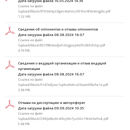
Дата загрузки файла 16.05.2024 14:34
Ссылка на файл
/upload/iblock/973/wk4y2dgwv4ia5mci301kxr4fdx6mgj0u.pdf
1.32 МБ
Сведения об оппонентах и отзывы оппонентов
Дата загрузки файла 08.08.2024 16:07
Ссылка на файл
/upload/iblock/b57/l8h6esdjefc62gpscp4ol7tcbhf2h3qs.pdf
4.76 МБ
Сведения о ведущей организации и отзыв ведущей
организации
Дата загрузки файла 08.08.2024 16:07
Ссылка на файл
/upload/iblock/01d/3afjoov1xp6vofe0no20oaenf0lwfw1a.pdf
2.66 МБ
Отзывы на диссертацию и автореферат
Дата загрузки файла 09.09.2024 10:35
Ссылка на файл
/upload/iblock/29d/p6bxdnohlvy0in7yzr02n19rdx3wfruk.pdf
5.68 МБ