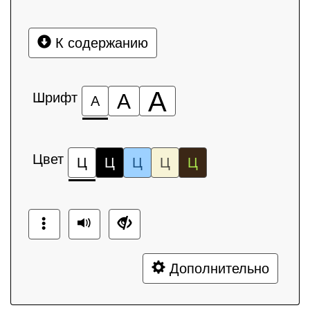
К содержанию
А
Шрифт
А
А
Цвет
Ц
Ц
Ц
Ц
Ц
Дополнительно