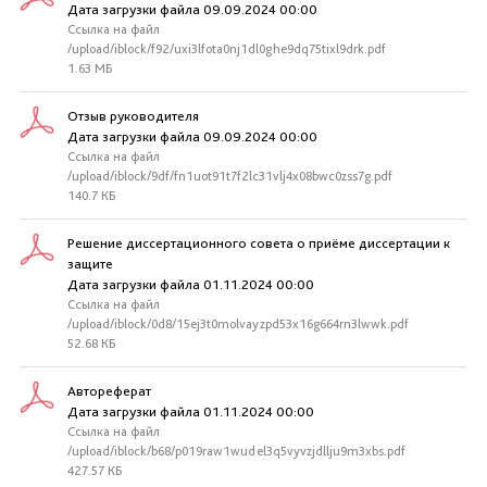
Дата загрузки файла 09.09.2024 00:00
Ссылка на файл
/upload/iblock/f92/uxi3lfota0nj1dl0ghe9dq75tixl9drk.pdf
1.63 МБ
Отзыв руководителя
Дата загрузки файла 09.09.2024 00:00
Ссылка на файл
/upload/iblock/9df/fn1uot91t7f2lc31vlj4x08bwc0zss7g.pdf
140.7 КБ
Решение диссертационного совета о приёме диссертации к
защите
Дата загрузки файла 01.11.2024 00:00
Ссылка на файл
/upload/iblock/0d8/15ej3t0molvayzpd53x16g664rn3lwwk.pdf
52.68 КБ
Автореферат
Дата загрузки файла 01.11.2024 00:00
Ссылка на файл
/upload/iblock/b68/p019raw1wudel3q5vyvzjdllju9m3xbs.pdf
427.57 КБ