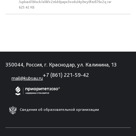
/upload/iblock/a08/x2s6ddpapx3xodul4y0wy0fezll76x2q.rar
625.42 КБ
350044, Россия, г. Краснодар, ул. Калинина, 13
+7 (861) 221-59-42
mail@kubsau.ru
Сведения об образовательной организации