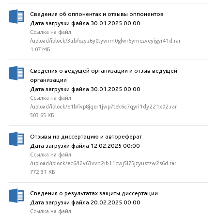
Сведения об оппонентах и отзывы оппонентов
Дата загрузки файла 30.01.2025 00:00
Ссылка на файл
/upload/iblock/3ab/ozyz6y0tywrm0glwr6ymezveyigyr41d.rar
1.07 МБ
Сведения о ведущей организации и отзыв ведущей
организации
Дата загрузки файла 30.01.2025 00:00
Ссылка на файл
/upload/iblock/e1b/ivp8jqor1jwp7tek6c7qyri1dy221x02.rar
503.65 КБ
Отзывы на диссертацию и автореферат
Дата загрузки файла 12.02.2025 00:00
Ссылка на файл
/upload/iblock/ec6/l2v63vvn2ib11cwj5l75jzyustzw2s6d.rar
772.31 КБ
Сведения о результатах защиты диссертации
Дата загрузки файла 20.02.2025 00:00
Ссылка на файл