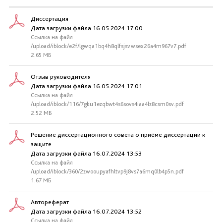
Диссертация
Дата загрузки файла 16.05.2024 17:00
Ссылка на файл
/upload/iblock/e2f/lgwqa1bq4h8qlfsjsvwsex26a4m967v7.pdf
2.65 МБ
Отзыв руководителя
Дата загрузки файла 16.05.2024 17:01
Ссылка на файл
/upload/iblock/116/7gku1ezqbwt4s6sovs4iaa4lz8csm0sv.pdf
2.52 МБ
Решение диссертационного совета о приёме диссертации к
защите
Дата загрузки файла 16.07.2024 13:53
Ссылка на файл
/upload/iblock/360/2zwooupyafhltvp9j8vs7a6mq0lb4p5n.pdf
1.67 МБ
Автореферат
Дата загрузки файла 16.07.2024 13:52
Ссылка на файл