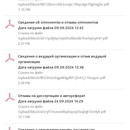
/upload/iblock/981/2bmvc0dr2cxzpc10hpc6jpr70g3iog3w.pdf
1.15 МБ
Сведения об оппонентах и отзывы оппонентов
Дата загрузки файла 09.09.2024 12:42
Ссылка на файл
/upload/iblock/ab1/qo9j9qrmptohs3blzxbb1hwhpinyti47.pdf
2.37 МБ
Сведения о ведущей организации и отзыв ведущей
организации
Дата загрузки файла 09.09.2024 12:38
Ссылка на файл
/upload/iblock/8f2/dctzx3qjp4k8gdlt51j5s41j11buqyoc.pdf
2.03 МБ
Отзывы на диссертацию и автореферат
Дата загрузки файла 24.09.2024 14:29
Ссылка на файл
/upload/iblock/a3c/yf7ctiaraedbq3sqvq53saj3gt1lm9yk.pdf
15.7 МБ
Сведения о результатах защиты диссертации