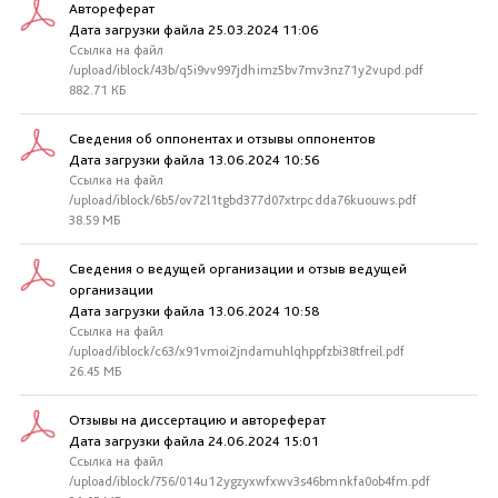
Автореферат
Дата загрузки файла 25.03.2024 11:06
Ссылка на файл
/upload/iblock/43b/q5i9vv997jdhimz5bv7mv3nz71y2vupd.pdf
882.71 КБ
Сведения об оппонентах и отзывы оппонентов
Дата загрузки файла 13.06.2024 10:56
Ссылка на файл
/upload/iblock/6b5/ov72l1tgbd377d07xtrpcdda76kuouws.pdf
38.59 МБ
Сведения о ведущей организации и отзыв ведущей
организации
Дата загрузки файла 13.06.2024 10:58
Ссылка на файл
/upload/iblock/c63/x91vmoi2jndamuhlqhppfzbi38tfreil.pdf
26.45 МБ
Отзывы на диссертацию и автореферат
Дата загрузки файла 24.06.2024 15:01
Ссылка на файл
/upload/iblock/756/014u12ygzyxwfxwv3s46bmnkfa0ob4fm.pdf