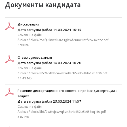
Документы кандидата
Диссертация
Дата загрузки файла 14.03.2024 10:15
Ссылка на файл
/upload/iblock/c5c/g2lnwd6a6s1glexd2uuw3nzfvrw3wqz2.pdf
6.98 МБ
Отзыв руководителя
Дата загрузки файла 14.03.2024 10:20
Ссылка на файл
/upload/iblock/82c/lvxthhc4wwmdlach5udp88do17zl1b0i.pdf
11.41 МБ
Решение диссертационного совета о приёме диссертации к
защите
Дата загрузки файла 25.03.2024 11:07
Ссылка на файл
/upload/iblock/5b6/2wttvjxwvqkvn2c4p432lz5s938oq10e.pdf
3.87 МБ