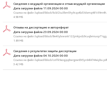
Сведения о ведущей организации и отзыв ведущей организации
Дата загрузки файла 11.09.2024 00:00
Ссылка на файл /upload/iblock/6cb/2iui3bm5hy9cqs4lz53domq481r39m4h.
4.98 МБ
Отзывы на диссертацию и автореферат
Дата загрузки файла 23.09.2024 00:00
Ссылка на файл /upload/iblock/8e4/iylxwonk122jmkjxdz9cuqbmiuop71qg.
1.89 МБ
Сведения о результатах защиты диссертации
Дата загрузки файла 04.10.2024 00:00
Ссылка на файл /upload/iblock/cef/k9azqjqqbwrgow65t5yv64l4744aiybu.pd
3.42 МБ