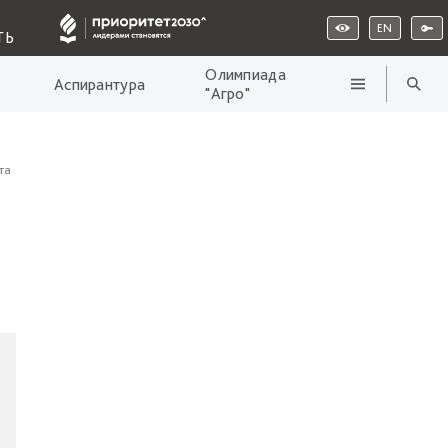
EN
ТЬ
Олимпиада
Аспирантура
"Агро"
та