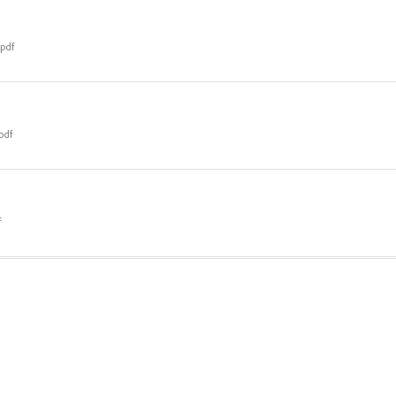
pdf
pdf
f