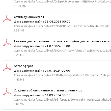
Ссылка на файл /upload/iblock/0c9/pac5vg0iqvemmj83j93jwtk9hgh2ekcv.p
18.39 МБ
Отзыв руководителя
Дата загрузки файла 26.06.2024 00:00
Ссылка на файл /upload/iblock/89c/0b8z35musrir78i1lvxe7ihzaiih5eck.pdf
6.39 МБ
Решение диссертационного совета о приёме диссертации к защит
Дата загрузки файла 24.07.2024 00:00
Ссылка на файл /upload/iblock/980/c4afmkcvk7vhndsjfrgwj6jwrvyzusp2.pd
5.23 МБ
Автореферат
Дата загрузки файла 24.07.2024 00:00
Ссылка на файл /upload/iblock/586/fblpofokyfxk4tc9c19thmp2dah65t4v.pd
1.47 МБ
Сведения об оппонентах и отзывы оппонентов
Дата загрузки файла 11.09.2024 00:00
Ссылка на файл /upload/iblock/8d1/yperzaad0xyqj5zky1wtois5w2qtxhai.pd
8.06 МБ