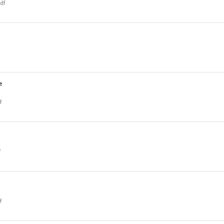
df
е
f
f
f