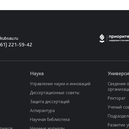
kubsau.ru
861) 221-59-42
Наука
Универси
Управление науки и инноваций
Сведения 
организац
Диссертационные советы
Ректорат
Защита диссертаций
Ученый со
Аспирантура
Подраздел
Научная библиотека
Развитие 
тников
Научные журналы