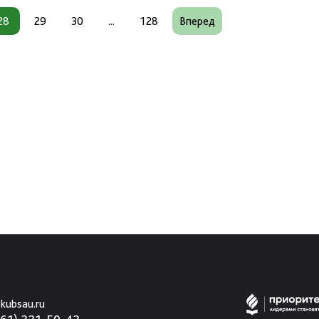
28
29
30
...
128
Вперед
kubsau.ru