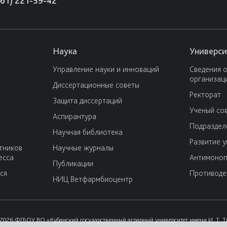
861) 221-59-42
Наука
Универси
Управление науки и инноваций
Сведения 
организац
Диссертационные советы
Ректорат
Защита диссертаций
Ученый со
Аспирантура
Подраздел
Научная библиотека
Развитие 
тников
Научные журналы
есса
Антимоноп
Публикации
ся
Противоде
НИЦ Ветфармбиоцентр
2026 ФГБОУ ВО «Кубанский государственный аграрный университет имени И. Т. 