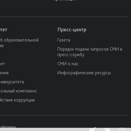
тет
Пресс-центр
об образовательной
Газета
ии
Порядок подачи запросов СМИ в
пресс-службу
вет
СМИ о нас
ения
Инфографические ресурсы
университета
ольный комплаенс
йствие коррупции
Трубилина»