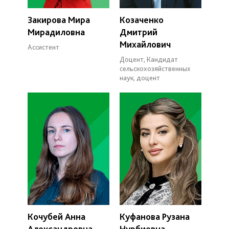
Закирова Мира
Козаченко
Мирадиловна
Дмитрий
Михайлович
Ассистент
Доцент, Кандидат
сельскохозяйственных
наук, доцент
Кочубей Анна
Куфанова Рузана
Александровна
Нурбиевна