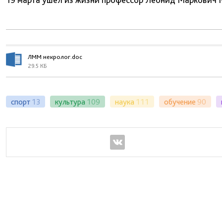
ЛММ некролог.doc
29.5 КБ
спорт
13
культура
109
наука
111
обучение
90