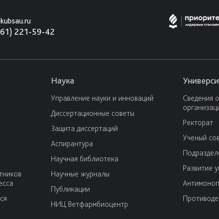
kubsau.ru
861) 221-59-42
Наука
Универси
Управление науки и инноваций
Сведения 
организац
Диссертационные советы
Ректорат
Защита диссертаций
Ученый со
Аспирантура
Подраздел
Научная библиотека
Развитие 
тников
Научные журналы
есса
Антимоноп
Публикации
ся
Противоде
НИЦ Ветфармбиоцентр