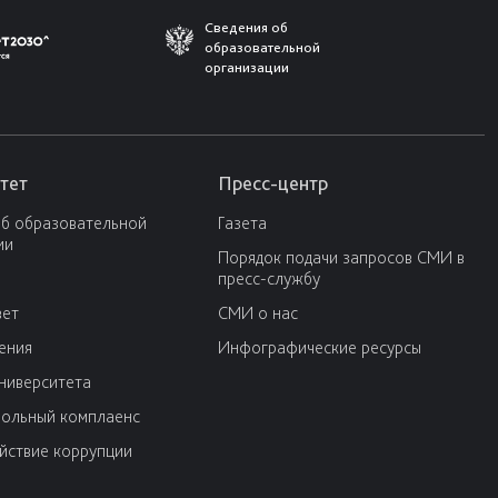
Сведения об
образовательной
организации
тет
Пресс-центр
об образовательной
Газета
ии
Порядок подачи запросов СМИ в
пресс-службу
вет
СМИ о нас
ения
Инфографические ресурсы
университета
ольный комплаенс
йствие коррупции