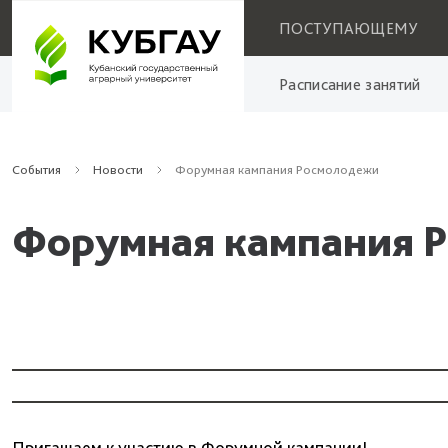
ПОСТУПАЮЩЕМУ
Расписание занятий
События
Новости
Форумная кампания Росмолодежи
Форумная кампания 
Пригашаем к участию в Форумной кампании!