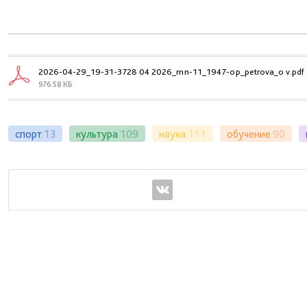
2026-04-29_19-31-3728 04 2026_mn-11_1947-op_petrova_o v.pdf
976.58 КБ
спорт
13
культура
109
наука
111
обучение
90