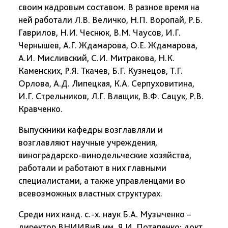
своим кадровым составом. В разное время на
ней работали Л.В. Величко, Н.П. Воропай, Р.Б.
Гаврилов, Н.И. Чеснюк, В.М. Чаусов, И.Г.
Чернышев, А.Г. Ждамарова, О.Е. Ждамарова,
А.И. Мисливский, С.И. Митракова, Н.К.
Каменских, Р.Я. Ткачев, Б.Г. Кузнецов, Т.Г.
Орлова, А.Д. Липецкая, К.А. Серпуховитина,
И.Г. Стрельников, Л.Г. Влащик, В.Ф. Сацук, Р.В.
Кравченко.
Выпускники кафедры возглавляли и
возглавляют научные учреждения,
виноградарско-винодельческие хозяйства,
работали и работают в них главными
специалистами, а также управленцами во
всевозможных властных структурах.
Среди них канд. с.-х. наук Б.А. Музыченко –
директор ВНИИВиВ им. Я.И. Потапенко; докт.