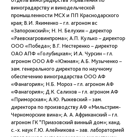
виноградарству и винодельческой
промышленности МСХ и ПП Краснодарского
края; В.И. Якименко – гл. агроном вс
«Запорожский»; Н. Н. Белухин – директор
«Раевскагровинпрома»; А.П. Кулько – директор
ООО «Победа»; В.Г. Нестеренко – директор
ОАО АПФ «Голубицкая»; И.А. Чурсин – гл.
агроном ООО АФ «Южная»; А.Б. Музыченко –
зам. генерального директора по научному
обеспечению виноградарства ООО АФ
«Фанагория»; Н.Б. Мороз – гл. агроном АФ
«Фанагория»; Д.К. Салихов – гл. агроном АФ
«Приморская»; А.Ю. Рыжевский – зам.
директора по производству АФ «Мильстрим-
Черноморские вина»; А. А. Африканский – гл.
агроном ГК “Приазовский винный дом»; канд.
с.-х. наук Г.Ю. Алейникова – зав. лабораторией