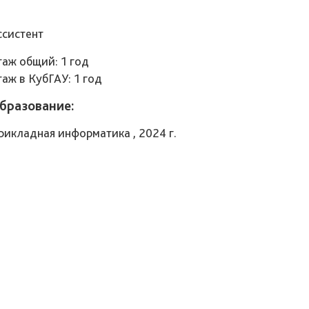
ссистент
таж общий: 1 год
таж в КубГАУ: 1 год
бразование:
рикладная информатика , 2024 г.