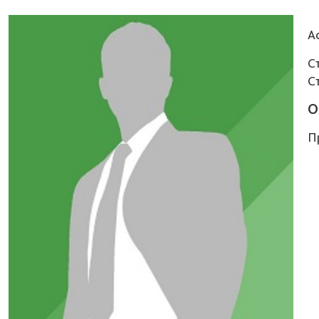
А
С
С
О
П