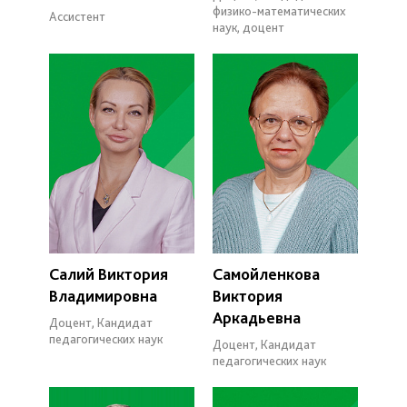
физико-математических
Ассистент
наук, доцент
Салий Виктория
Самойленкова
Владимировна
Виктория
Аркадьевна
Доцент, Кандидат
педагогических наук
Доцент, Кандидат
педагогических наук