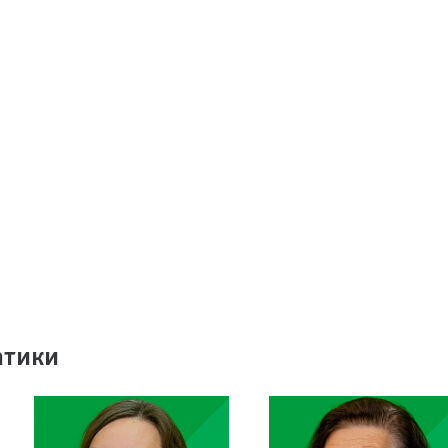
атики