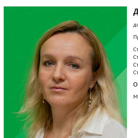
Д
д
П
С
С
С
С
О
М