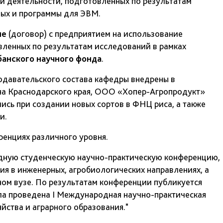
й деятельности, подготовленных по результатам
ных и программы для ЭВМ.
ие
(договор) с предприятием на использование
вленных по результатам исследований в рамках
банского научного фонда
.
одавательского состава кафедры внедрены в
а Краснодарского края, ООО «Хопер-Агропродукт»
ись при создании новых сортов в ФНЦ риса, а также
и.
енциях различного уровня.
дную студенческую научно-практическую конференцию,
я в инженерных, агробиологических направлениях, а
ном вузе. По результатам конференции публикуется
ла проведена I Международная научно-практическая
йства и аграрного образования."