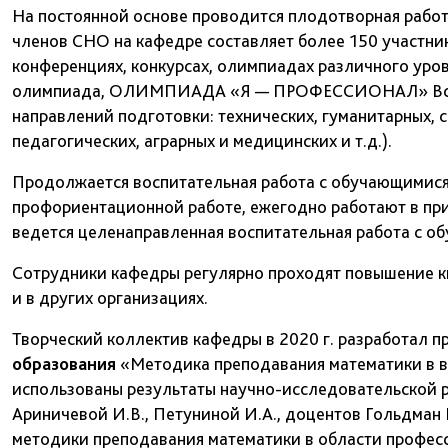
На постоянной основе проводится плодотворная работ
членов СНО на кафедре составляет более 150 участни
конференциях, конкурсах, олимпиадах различного уро
олимпиада, ОЛИМПИАДА «Я — ПРОФЕССИОНАЛ» Всеро
направлений подготовки: технических, гуманитарных, 
педагогических, аграрных и медицинских и т.д.).
Продолжается воспитательная работа с обучающимися
профориентационной работе, ежегодно работают в пр
ведется целенаправленная воспитательная работа с о
Сотрудники кафедры регулярно проходят повышение к
и в других организациях.
Творческий коллектив кафедры в 2020 г. разработал 
образования
«Методика преподавания математики в ву
использованы результаты научно-исследовательской р
Ариничевой И.В., Петуниной И.А., доцентов Гольдман Р
методики преподавания математики в области професс