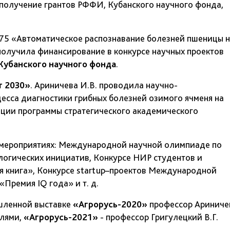
 получение грантов РФФИ, Кубанского научного фонда,
/75 «Автоматическое распознавание болезней пшеницы 
олучила финансирование в конкурсе научных проектов
Кубанского научного фонда
.
т 2030»
. Ариничева И.В. проводила научно-
сса диагностики грибных болезней озимого ячменя на
зации программы стратегического академического
х мероприятиях: Международной научной олимпиаде по
логических инициатив, Конкурсе НИР студентов и
ая книга», Конкурсе startup–проектов Международной
Премия IQ года» и т. д.
шленной выставке
«Агрорусь-2020»
профессор Ариниче
алями,
«Агрорусь-2021»
- профессор Григулецкий В.Г.