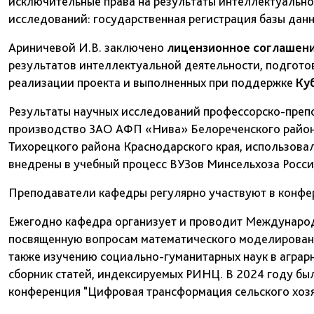
исключительные права на результаты интеллектуально
исследований: государственная регистрация базы дан
Ариничевой И.В. заключено
лицензионное соглашен
результатов интеллектуальной деятельности, подгото
реализации проекта и выполненных при поддержке
Ку
Результаты научных исследований профессорско-преп
производство ЗАО АФП «Нива» Белореченского район
Тихорецкого района Краснодарского края, использовал
внедрены в учебный процесс ВУЗов Минсельхоза Росси
Преподаватели кафедры регулярно участвуют в конфер
Ежегодно кафедра организует и проводит Междунаро
посвященную вопросам математического моделировани
также изучению социально-гуманитарных наук в аграр
сборник статей, индексируемых РИНЦ. В 2024 году бы
конференция "Цифровая трансформация сельского хозя