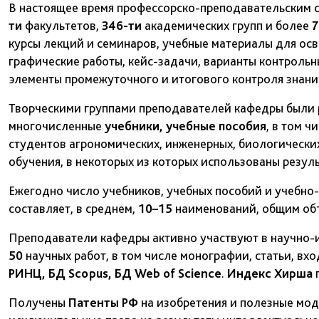
В настоящее время профессорско-преподавательским 
ти
факультетов,
346-ти
академических групп и более
7
курсы лекций и семинаров, учебные материалы для осв
графические работы, кейс-задачи, варианты контрольн
элементы промежуточного и итогового контроля знаний
Творческими группами преподавателей кафедры были р
многочисленные
учебники, учебные пособия
, в том ч
студентов агрономических, инженерных, биологически
обучения, в некоторых из которых использованы резул
Ежегодно число учебников, учебных пособий и учебно
составляет, в среднем,
10–15
наименований, общим объ
Преподаватели кафедры активно участвуют в научно-и
50
научных работ, в том числе монографии, статьи, вх
РИНЦ, БД Scopus, БД Web of Science
.
Индекс Хирша
п
Получены
Патенты РФ
на изобретения и полезные мо