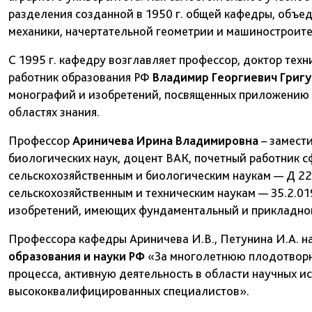
разделения созданной в 1950 г. общей кафедры, объе
механики, начертательной геометрии и машиностроите
С 1995 г. кафедру возглавляет профессор, доктор техн
работник образования РФ
Владимир Георгиевич Григ
монографий и изобретений, посвященных приложению 
областях знания.
Профессор
Ариничева Ирина Владимировна
– замест
биологических наук, доцент ВАК, почетный работник 
сельскохозяйственным и биологическим наукам — Д 22
сельскохозяйственным и техническим наукам — 35.2.019
изобретений, имеющих фундаментальный и прикладной
Профессора кафедры Ариничева И.В., Петунина И.А. 
образования и науки РФ
«За многолетнюю плодотворн
процесса, активную деятельность в области научных и
высококвалифицированных специалистов».