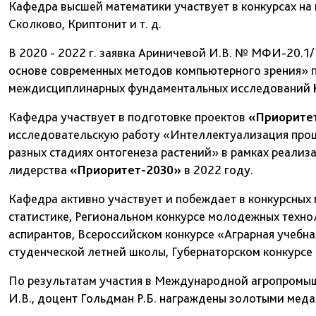
Кафедра высшей математики участвует в конкурсах на
Сколково, Криптонит и т. д.
В 2020 - 2022 г. заявка Ариничевой И.В. № МФИ-20.1
основе современных методов компьютерного зрения» п
междисциплинарных фундаментальных исследований
Кафедра участвует в подготовке проектов
«Приорите
исследовательскую работу «Интеллектуализация проце
разных стадиях онтогенеза растений» в рамках реали
лидерства
«Приоритет-2030»
в 2022 году.
Кафедра активно участвует и побеждает в конкурсны
статистике, Региональном конкурсе молодежных техно
аспирантов, Всероссийском конкурсе «Аграрная учебн
студенческой летней школы, Губернаторском конкурсе «
По результатам участия в Международной агропромы
И.В., доцент Гольдман Р.Б. награждены золотыми мед