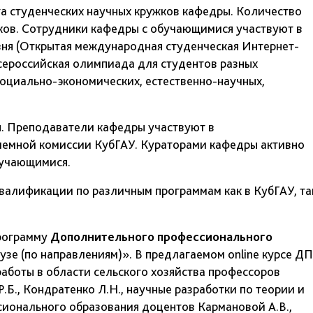
а студенческих научных кружков кафедры. Количество
ков. Сотрудники кафедры с обучающимися участвуют в
вня (Открытая международная студенческая Интернет-
ссийская олимпиада для студентов разных
социально-экономических, естественно-научных,
. Преподаватели кафедры участвуют в
иемной комиссии КубГАУ. Кураторами кафедры активно
бучающимися.
валификации по различным программам как в КубГАУ, та
программу
Дополнительного профессионального
зе (по направлениям)». В предлагаемом online курсе Д
аботы в области сельского хозяйства профессоров
.Б., Кондратенко Л.Н., научные разработки по теории и
ионального образования доцентов Кармановой А.В.,