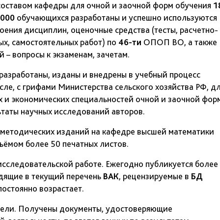
составом кафедры для очной и заочной форм обучения
1
000
обучающихся разработаны и успешно используются
оения дисциплин, оценочные средства (тесты, расчетно-
ых, самостоятельных работ) по
46-ти
ОПОП ВО, а также
 – вопросы к экзаменам, зачетам.
азработаны, изданы и внедрены в учебный процесс
исле, с грифами Министерства сельского хозяйства РФ, д
х и экономических специальностей очной и заочной фор
ьтаты научных исследований авторов.
-методических изданий на кафедре высшей математики
ёмом более 50 печатных листов.
сследовательской работе. Ежегодно публикуется более
одящие в текущий перечень
ВАК
, рецензируемые в
БД
остоянно возрастает.
дели. Получены документы, удостоверяющие