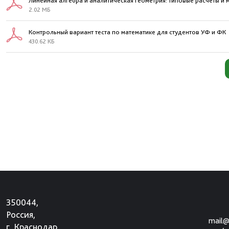
Линейная алгебра и аналитическая геометрия: типовые расчеты и 
2.02 МБ
Контрольный вариант теста по математике для студентов УФ и ФК
430.62 КБ
350044,
Россия,
mail@
г. Краснодар,