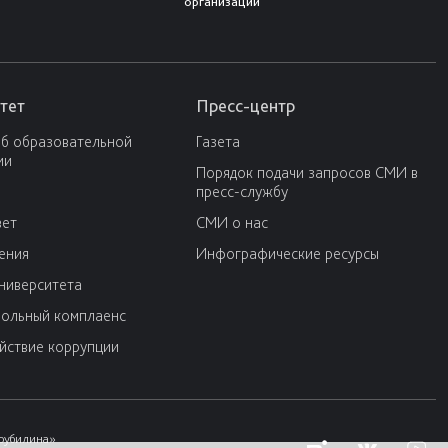
организации
тет
Пресс-центр
об образовательной
Газета
ии
Порядок подачи запросов СМИ в
пресс-службу
вет
СМИ о нас
ения
Инфографические ресурсы
университета
ольный комплаенс
йствие коррупции
Трубилина»