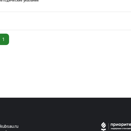
методические указания
1
kubsau.ru