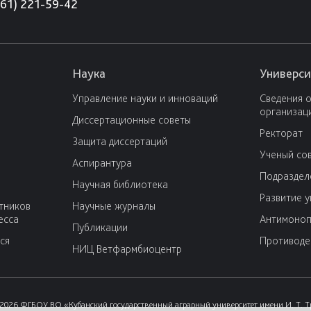
861) 221-59-42
Наука
Универси
Управление науки и инноваций
Сведения 
организац
Диссертационные советы
Ректорат
Защита диссертаций
Ученый со
Аспирантура
Подраздел
Научная библиотека
Развитие 
тников
Научные журналы
есса
Антимоноп
Публикации
ся
Противоде
НИЦ Ветфармбиоцентр
2026 ФГБОУ ВО «Кубанский государственный аграрный университет имени И. Т. 