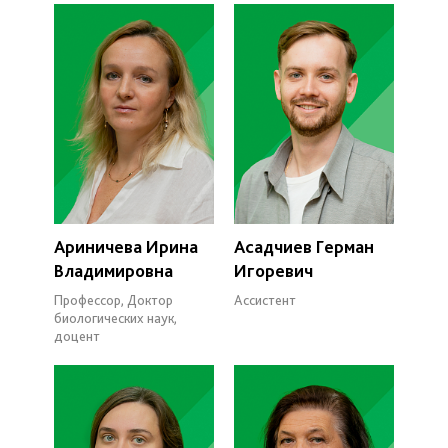
Ариничева Ирина
Асадчиев Герман
Владимировна
Игоревич
Профессор, Доктор
Ассистент
биологических наук,
доцент