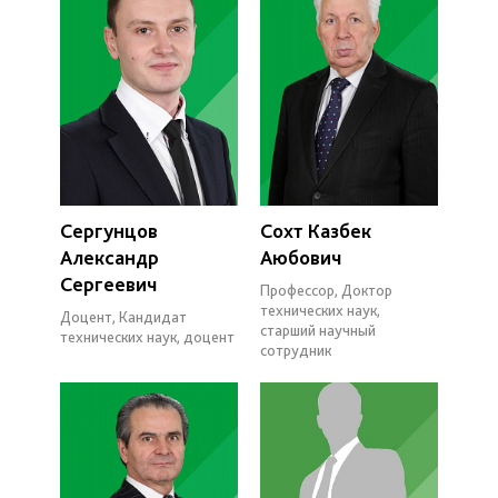
Сергунцов
Сохт Казбек
Александр
Аюбович
Сергеевич
Профессор, Доктор
технических наук,
Доцент, Кандидат
старший научный
технических наук, доцент
сотрудник