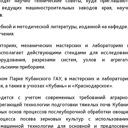
одят научно технические советы, куда приглашают
, ведущих машиностроительных заводов края, науч
в.
ебной и методической литературы, изданной на кафедре.
чения.
ториях, механических мастерских и лабораториях 
располагает действующими стендами для исследован
борудования, разрезами систем, узлов и агрегат
льскими приборами.
ном Парке Кубанского ГАУ, в мастерских и лаборатори
, а также в учхозах «Кубань» и «Краснодарское».
едется с учетом современных требований аграрно
ерегающей технологии подготовки тяжелых почв Кубани
учных основ процессов послеуборочной обработки овощн
роцесса посева зерновых культур с использовани
 машинной технологии для основной и предпосевн