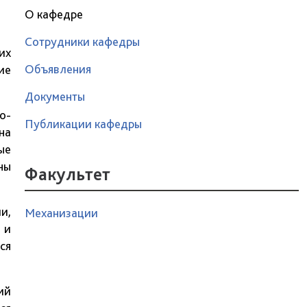
О кафедре
Сотрудники кафедры
их
Объявления
ие
Документы
о-
Публикации кафедры
на
ые
ны
Факультет
и,
Механизации
, и
ся
ий