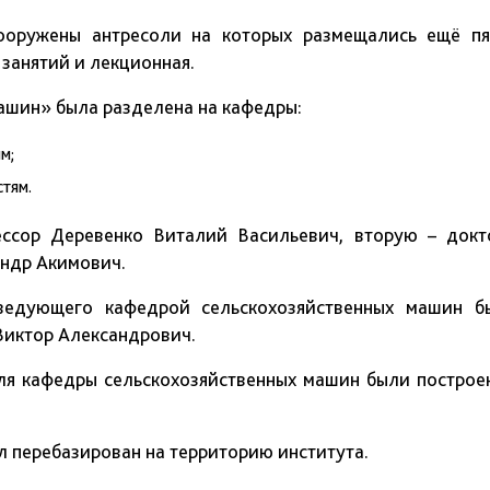
ооружены антресоли на которых размещались ещё пя
занятий и лекционная.
ашин» была разделена на кафедры:
м;
тям.
ессор Деревенко Виталий Васильевич, вторую – докт
андр Акимович.
ведующего кафедрой сельскохозяйственных машин б
Виктор Александрович.
для кафедры сельскохозяйственных машин были построе
л перебазирован на территорию института.