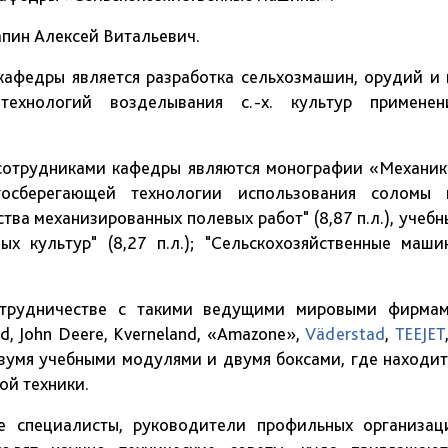
апин Алексей Витальевич.
афедры является разработка сельхозмашин, орудий и 
технологий возделывания с.-х. культур применен
сотрудниками кафедры являются монографии «Механик
госберегающей технологии использования соломы 
ства механизированных полевых работ" (8,87 п.л.), учебн
х культур" (8,27 п.л.); "Сельскохозяйственные маши
отрудничестве с такими ведущими мировыми фирмам
 John Deere, Kverneland, «Amazone»,
Väderstad
,
TEEJET
вумя учебными модулями и двумя боксами, где находит
ой техники.
е специалисты, руководители профильных организац