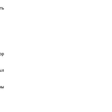
ть
ор
ыл
ны