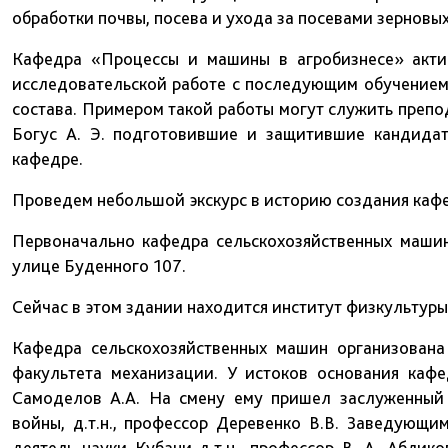
обработки почвы, посева и ухода за посевами зерновых
Кафедра «Процессы и машины в агробизнесе» акти
исследовательской работе с последующим обучением
состава. Примером такой работы могут служить препода
Богус А. Э. подготовившие и защитившие кандида
кафедре.
Проведем небольшой экскурс в историю создания каф
Первоначально кафедра сельскохозяйственных маши
улице Буденного 107.
Сейчас в этом здании находится институт физкультуры 
Кафедра сельскохозяйственных машин организован
факультета механизации. У истоков основания кафе
Самоделов А.А. На смену ему пришел заслуженный 
войны, д.т.н., профессор Деревенко В.В. Заведующ
деятель науки Кубани д.т.н., профессор В. А. Аблик