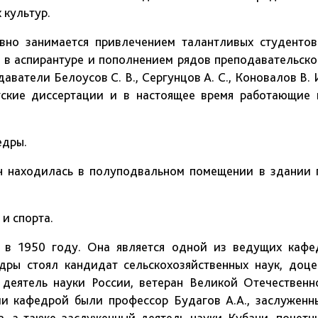
 культур.
вно занимается привлечением талантливых студентов
 в аспирантуре и пополнением рядов преподавательско
ватели Белоусов С. В., Сергунцов А. С., Коновалов В. И
тские диссертации и в настоящее время работающие 
едры.
н находилась в полуподвальном помещении в здании 
и спорта.
а в 1950 году. Она является одной из ведущих кафе
дры стоял кандидат сельскохозяйственных наук, доце
деятель науки России, ветеран Великой Отечественн
ими кафедрой были профессор Будагов А.А., заслуженн
ов, а также заслуженный деятель науки Кубани, почетн