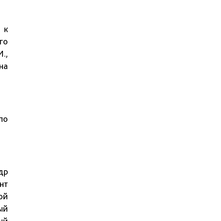
 к
го
.,
на
по
др
нт
ой
ый
ый