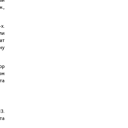
.,
х.
ли
ат
ну
ор
ом
та
3.
та