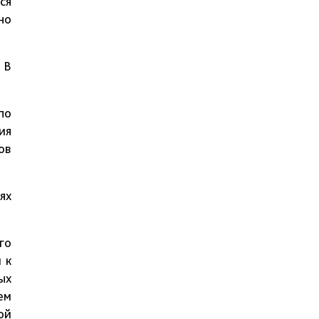
ся
но
 В
по
ия
ов
ях
го
 к
ых
ем
ой