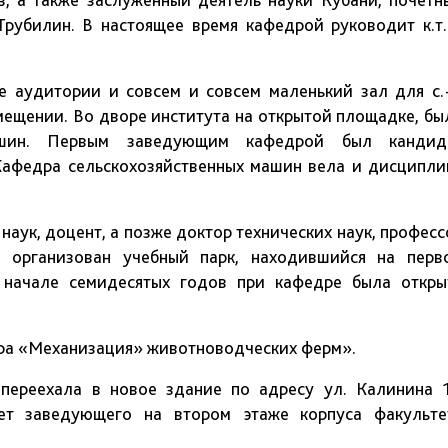
Трубилин. В настоящее время кафедрой руководит к.т.н
 аудитории и совсем и совсем маленький зал для с.-
ещении. Во дворе института на открытой площадке, бы
машин. Первым заведующим кафедрой был кандид
 Кафедра сельскохозяйственных машин вела и дисципли
наук, доцент, а позже доктор технических наук, професс
 организован учебный парк, находившийся на перв
В начале семидесятых годов при кафедре была откры
дра «Механизация» животноводческих ферм».
переехала в новое здание по адресу ул. Калинина 1
т заведующего на втором этаже корпуса факульте