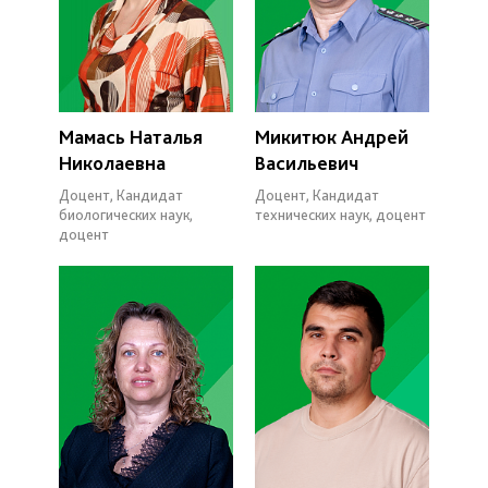
Мамась Наталья
Микитюк Андрей
Николаевна
Васильевич
Доцент, Кандидат
Доцент, Кандидат
биологических наук,
технических наук, доцент
доцент