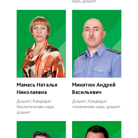
наук, доцент
Мамась Наталья
Микитюк Андрей
Николаевна
Васильевич
Доцент, Кандидат
Доцент, Кандидат
биологических наук,
технических наук, доцент
доцент