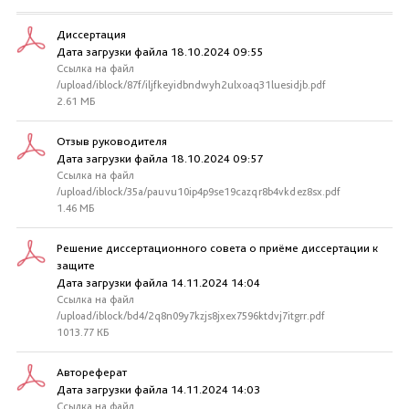
Диссертация
Дата загрузки файла 18.10.2024 09:55
Ссылка на файл
/upload/iblock/87f/iljfkeyidbndwyh2ulxoaq31luesidjb.pdf
2.61 МБ
Отзыв руководителя
Дата загрузки файла 18.10.2024 09:57
Ссылка на файл
/upload/iblock/35a/pauvu10ip4p9se19cazqr8b4vkdez8sx.pdf
1.46 МБ
Решение диссертационного совета о приёме диссертации к
защите
Дата загрузки файла 14.11.2024 14:04
Ссылка на файл
/upload/iblock/bd4/2q8n09y7kzjs8jxex7596ktdvj7itgrr.pdf
1013.77 КБ
Автореферат
Дата загрузки файла 14.11.2024 14:03
Ссылка на файл