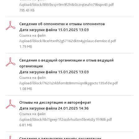
/upload/iblock/893/bvqrr9m9f2h8z0czrqteufrz79bspn43.pdf
795.43 КБ
Сведения об оппонентах и отзывы оппонентов
Дата загрузки файла 15.01.2025 13:03
Ссылка на файл
/upload/iblock/8ce/rtxnft2g57162dktn4yjnlaucdem6scd.pdf
1.79 МБ
Сведения о ведущей организации и отзыв ведущей
организации
Дата загрузки файла 15.01.2025 13:03
Ссылка на файл
/upload/iblock/762/s2rkbfom8z8mrmiqn8kpgoctc135xfde.pdf
1.08 МБ
Отзывы на диссертацию и автореферат
Дата загрузки файла 24.01.2025 14:36
Ссылка на файл
/upload/iblock/6b7/geejr1f2ozdvhu0zm5brets5y1fr9t8i.pdf
6.81 МБ
Сведения о результатах защиты диссертации