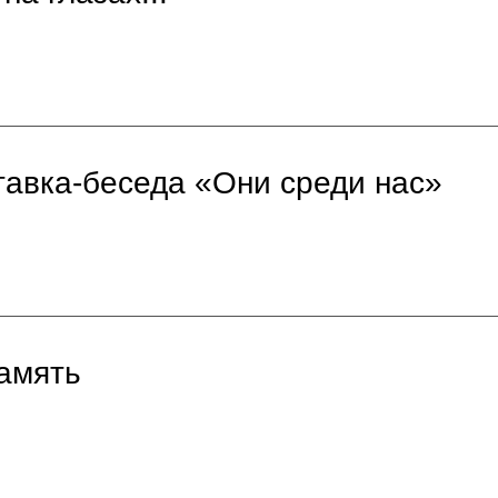
тавка-беседа «Они среди нас»
амять