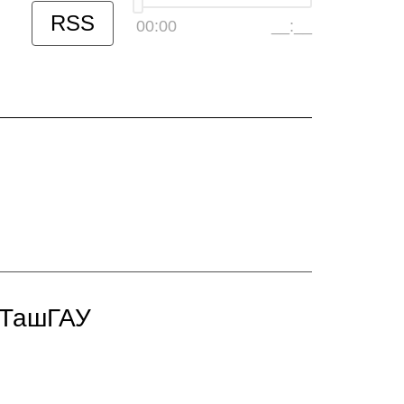
RSS
00:00
__:__
 ТашГАУ