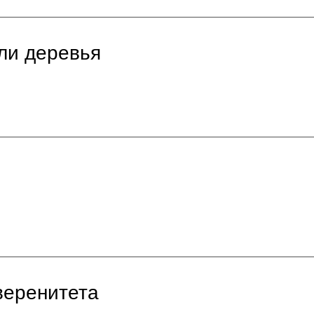
ли деревья
веренитета