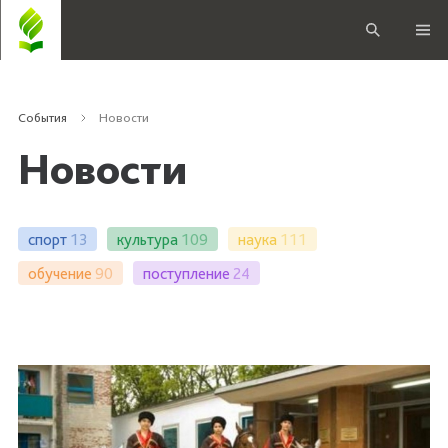
События
Новости
Новости
спорт
13
культура
109
наука
111
обучение
90
поступление
24