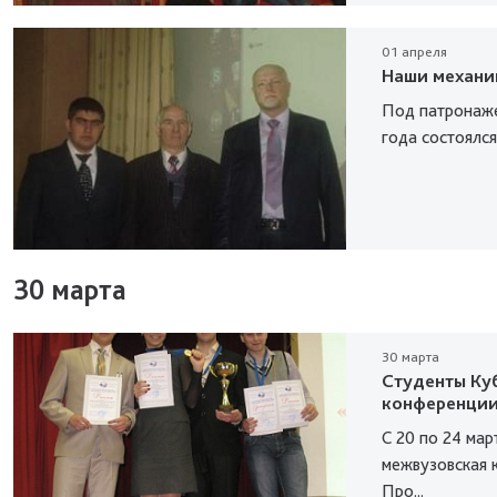
01 апреля
Наши механик
Под патронаже
года состоялся
30 марта
30 марта
Студенты Ку
конференци
С 20 по 24 мар
межвузовская 
Про...