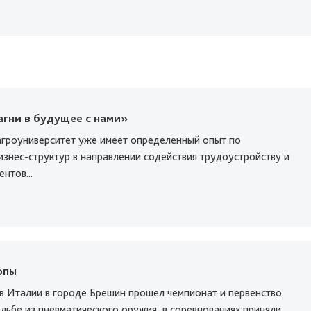
агни в будущее с нами»
агроуниверситет уже имеет определенный опыт по
изнес-структур в направлении содействия трудоустройству и
нтов...
опы
 в Италии в городе Брешин прошел чемпионат и первенство
льбе из пневматического оружия, в соревнованиях приняли