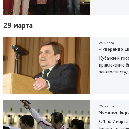
29 марта
29 марта
«Уверенно ш
Кубанский гос
привлечению б
занятости студе
29 марта
Чемпион Евр
С 1 по 7 марта
Европы по стре