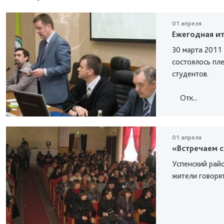
01 апреля
Ежегодная и
30 марта 2011
состоялось пл
студентов.
Отк...
01 апреля
«Встречаем с
Успенский райо
жители говорят