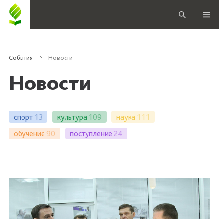
События
Новости
Новости
спорт
13
культура
109
наука
111
обучение
90
поступление
24