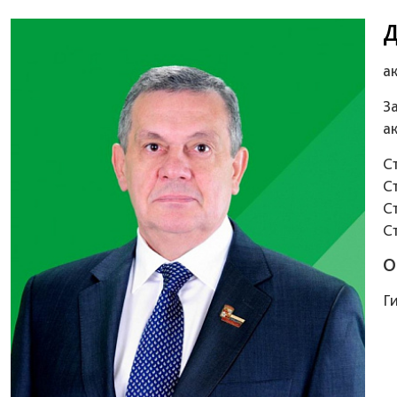
Д
а
З
а
С
С
С
С
О
Г