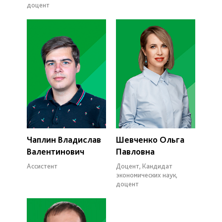
доцент
Чаплин Владислав
Шевченко Ольга
Валентинович
Павловна
Ассистент
Доцент, Кандидат
экономических наук,
доцент