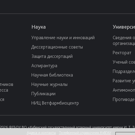
Наука
Универси
Управление науки и инноваций
Сведения 
организац
Диссертационные советы
Ректорат
Защита диссертаций
Ученый со
Аспирантура
Подраздел
Научная библиотека
Развитие 
тников
Научные журналы
есса
Антимоноп
Публикации
ся
Противоде
НИЦ Ветфармбиоцентр
2026 ФГБОУ ВО «Кубанский государственный аграрный университет имени И. Т. 
Адреса и контакты
Телефонный справочник КубГАУ