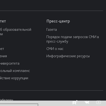
тет
Пресс-центр
об образовательной
Газета
ии
Порядок подачи запросов СМИ в
пресс-службу
вет
СМИ о нас
ения
Инфографические ресурсы
университета
ольный комплаенс
йствие коррупции
Трубилина»