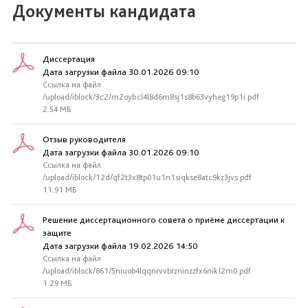
Документы кандидата
Диссертация
Дата загрузки файла 30.01.2026 09:10
Ссылка на файл
/upload/iblock/3c2/m2oybcl4l8d6m8sj1s8b63vyheg19p1i.pdf
2.54 МБ
Отзыв руководителя
Дата загрузки файла 30.01.2026 09:10
Ссылка на файл
/upload/iblock/12d/qf2t3x8tp01u1n1siqkse8atc9kz3jvs.pdf
11.91 МБ
Решение диссертационного совета о приёме диссертации к
защите
Дата загрузки файла 19.02.2026 14:50
Ссылка на файл
/upload/iblock/861/5niuob4lqqnrvvbrzninzzfx6nikl2m0.pdf
1.29 МБ