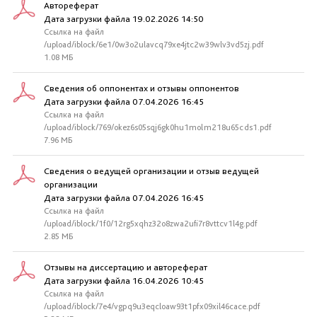
Автореферат
Дата загрузки файла 19.02.2026 14:50
Ссылка на файл
/upload/iblock/6e1/0w3o2ulavcq79xe4jtc2w39wlv3vd5zj.pdf
1.08 МБ
Сведения об оппонентах и отзывы оппонентов
Дата загрузки файла 07.04.2026 16:45
Ссылка на файл
/upload/iblock/769/okez6s05sqj6gk0hu1molm218u65cds1.pdf
7.96 МБ
Сведения о ведущей организации и отзыв ведущей
организации
Дата загрузки файла 07.04.2026 16:45
Ссылка на файл
/upload/iblock/1f0/12rg5xqhz32o8zwa2ufi7r8vttcv1l4g.pdf
2.85 МБ
Отзывы на диссертацию и автореферат
Дата загрузки файла 16.04.2026 10:45
Ссылка на файл
/upload/iblock/7e4/vgpq9u3eqcloaw93t1pfx09xil46cace.pdf