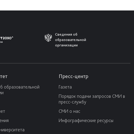
Сведения об
образовательной
организации
тет
Пресс-центр
об образовательной
Газета
ии
Порядок подачи запросов СМИ в
пресс-службу
вет
СМИ о нас
ения
Инфографические ресурсы
университета