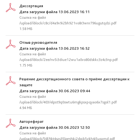
Диссертация
Дата загрузки файла 13.06.2023 16:11
Ссылка на файл
/upload/iblock/c8c/d4a9v9i2bh921vo8r3wnr796ugutqdzi.pdf
1.58 МБ
Отзыв руководителя
Дата загрузки файла 13.06.2023 16:52
Ссылка на файл
/upload/iblock/2ee/nv5i3diue12wu1a0vo80dskkc3z4z3np.pdf
1.75 МБ
Решение диссертационного совета о приёме диссертации к
защите
Дата загрузки файла 30.06.2023 09:44
Ссылка на файл
/upload/iblock/403/elpst9q0swtu6mgkpsxpqyao6x7sgol1.pdf
4.94 МБ
Автореферат
Дата загрузки файла 30.06.2023 12:50
Ссылка на файл
/upload/iblock/56f/tkt4szs35lpmhki2dpjk5vkh4j5usxmd.pdf