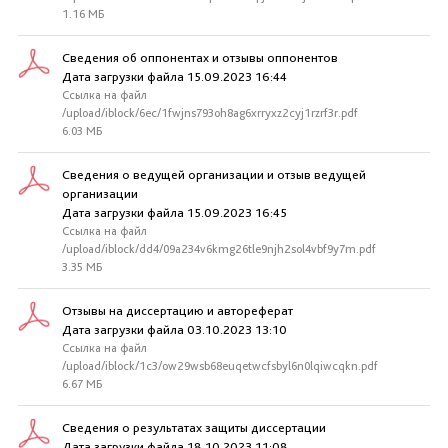
1.16 МБ
Сведения об оппонентах и отзывы оппонентов
Дата загрузки файла 15.09.2023 16:44
Ссылка на файл
/upload/iblock/6ec/1fwjns793oh8ag6xrryxz2cyj1rzrf3r.pdf
6.03 МБ
Сведения о ведущей организации и отзыв ведущей
организации
Дата загрузки файла 15.09.2023 16:45
Ссылка на файл
/upload/iblock/dd4/09a234v6kmg26tle9njh2sol4vbf9y7m.pdf
3.35 МБ
Отзывы на диссертацию и автореферат
Дата загрузки файла 03.10.2023 13:10
Ссылка на файл
/upload/iblock/1c3/ow29wsb68euqetwcfsbyl6n0lqiwcqkn.pdf
6.67 МБ
Сведения о результатах защиты диссертации
Дата загрузки файла 18.10.2023 11:08