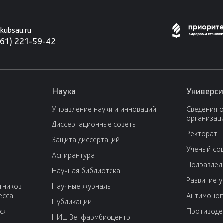
kubsau.ru
861) 221-59-42
Наука
Универси
Управление науки и инноваций
Сведения 
организац
Диссертационные советы
Ректорат
Защита диссертаций
Ученый со
Аспирантура
Подраздел
Научная библиотека
Развитие 
тников
Научные журналы
есса
Антимоноп
Публикации
ся
Противоде
НИЦ Ветфармбиоцентр