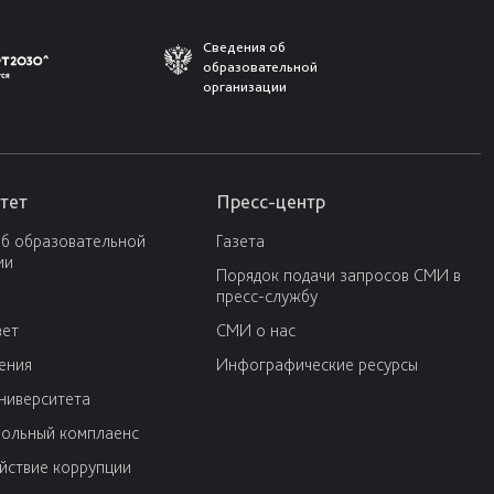
Сведения об
образовательной
организации
тет
Пресс-центр
об образовательной
Газета
ии
Порядок подачи запросов СМИ в
пресс-службу
вет
СМИ о нас
ения
Инфографические ресурсы
университета
ольный комплаенс
йствие коррупции