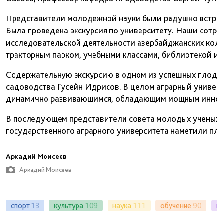
Представители молодежной науки были радушно встре
Была проведена экскурсия по университету. Наши сот
исследовательской деятельности азербайджанских ко
тракторным парком, учебными классами, библиотекой 
Содержательную экскурсию в одном из успешных пло
садоводства Гусейн Идрисов. В целом аграрный унив
динамично развивающимся, обладающим мощным инн
В последующем представители совета молодых ученых
государственного аграрного университета наметили пл
Аркадий Моисеев
Аркадий Моисеев
спорт
13
культура
109
наука
111
обучение
90