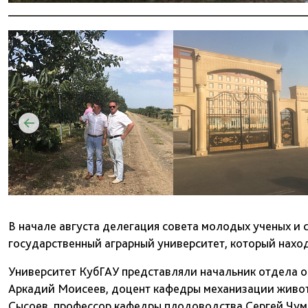
В начале августа делегация совета молодых ученых и
государственный аграрный университет, который наход
Университет КубГАУ представляли начальник отдела 
Аркадий Моисеев, доцент кафедры механизации живот
Сысоев, профессор кафедры плодоводства Сергей Чум