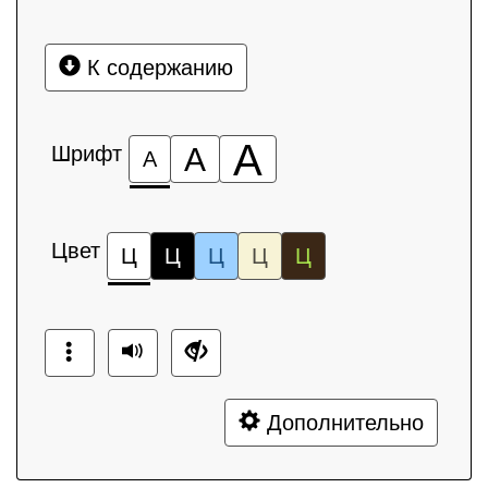
К содержанию
А
Шрифт
А
А
Цвет
Ц
Ц
Ц
Ц
Ц
Дополнительно