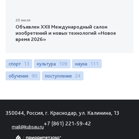
20 июля
Объявлен XXII Международный салон
изобретений и новых технологий «Новое
время 2026»
спорт
13
культура
109
наука
111
обучение
90
поступление
24
350044, Россия, г. Краснодар, ул. Калинина, 13
+7 (861) 221-59-42
mail@kubsau.ru