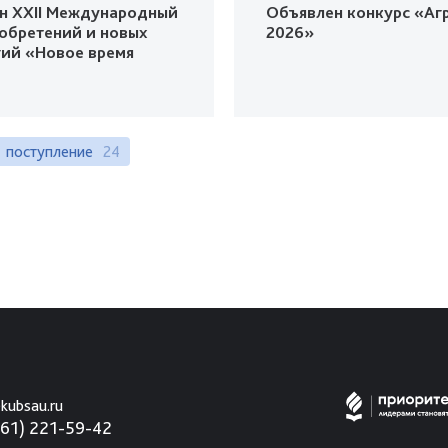
н XXII Международный
Объявлен конкурс «Агр
зобретений и новых
2026»
гий «Новое время
поступление
24
kubsau.ru
861) 221-59-42