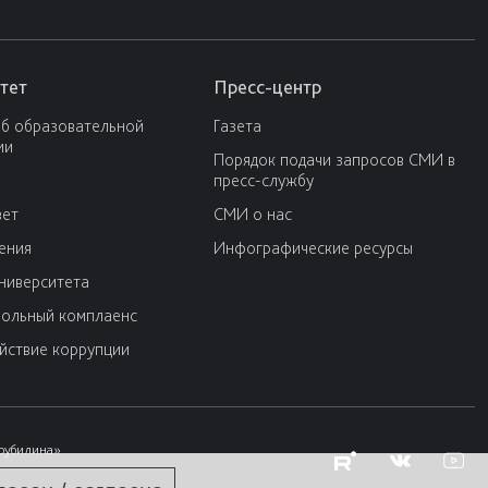
тет
Пресс-центр
об образовательной
Газета
ии
Порядок подачи запросов СМИ в
пресс-службу
вет
СМИ о нас
ения
Инфографические ресурсы
университета
ольный комплаенс
йствие коррупции
Трубилина»