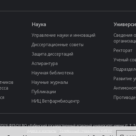
Наука
Универси
Управление науки и инноваций
Сведения 
организац
Диссертационные советы
Ректорат
Защита диссертаций
Ученый со
Аспирантура
Подраздел
Научная библиотека
Развитие 
тников
Научные журналы
есса
Антимоноп
Публикации
ся
Противоде
НИЦ Ветфармбиоцентр
2026 ФГБОУ ВО «Кубанский государственный аграрный университет имени И. Т. 
Адреса и контакты
Телефонный справочник КубГАУ