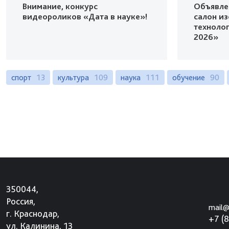
Внимание, конкурс
Объявле
видеороликов «Дата в науке»!
салон и
техноло
2026»
спорт
13
культура
109
наука
111
обучение
90
350044,
Россия,
mail@
г. Краснодар,
+7 (
ул. Калинина, 13