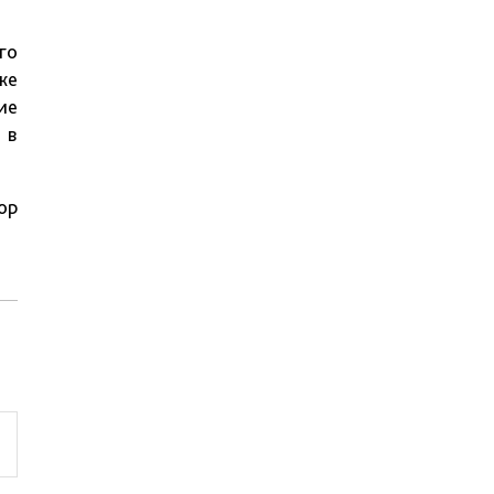
го
же
ие
 в
ор