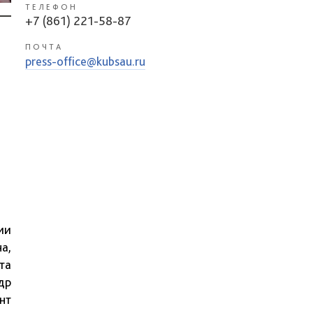
ТЕЛЕФОН
+7 (861) 221-58-87
ПОЧТА
press-office@kubsau.ru
ии
а,
та
др
нт