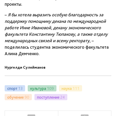
проекты.
–
Я бы хотела выразить особую благодарность за
поддержку помощнику декана по международной
работе Инне Ивановой, декану экономического
факультета Константину Тюпакову, а также отделу
международных связей и всему ректорату,
–
поделилась студентка экономического факультета
Алина Демченко.
Нургелди Сулейманов
спорт
13
культура
109
наука
111
обучение
90
поступление
24